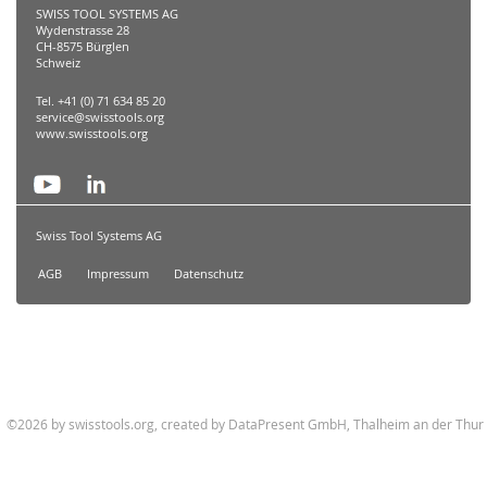
SWISS TOOL SYSTEMS AG
Wydenstrasse 28
CH-8575 Bürglen
Schweiz
Tel. +41 (0) 71 634 85 20
service@swisstools.org
www.swisstools.org
Swiss Tool Systems AG
AGB
Impressum
Datenschutz
©2026 by swisstools.org, created by
DataPresent GmbH, Thalheim an der Thur