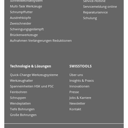
Schnellwechselsystem
Service-Hotline
Multi-Task Werkzeuge
Servicemeldung online
Schrumpffutter
Reparaturservice
Ausdrehköpfe
Schulung
Zweischneider
Schwingungsgedämpft
Brückenwerkzeuge
Aufnahmen Verlängerungen Reduktionen
Technologie & Lösungen
SWISSTOOLS
Quick-Change Werkzeugsysteme
Über uns
Werkzeughalter
Insights & Praxis
Spanneinheiten HSK und PSC
Innovationen
Feinbohren
Presse
Schruppen
Jobs & Karriere
Wendeplatten
Newsletter
Tiefe Bohrungen
Kontakt
Große Bohrungen