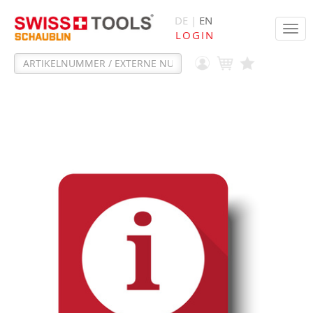
DE |
EN
Tog
LOGIN
navi