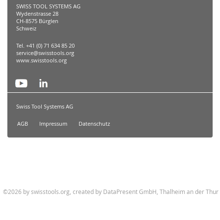
SWISS TOOL SYSTEMS AG
Wydenstrasse 28
CH-8575 Bürglen
Schweiz
Tel. +41 (0) 71 634 85 20
service@swisstools.org
www.swisstools.org
Swiss Tool Systems AG
AGB
Impressum
Datenschutz
©2026 by swisstools.org, created by
DataPresent GmbH, Thalheim an der Thur