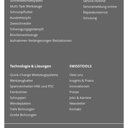
Schnellwechselsystem
Service-Hotline
Multi-Task Werkzeuge
Servicemeldung online
Schrumpffutter
Reparaturservice
Ausdrehköpfe
Schulung
Zweischneider
Schwingungsgedämpft
Brückenwerkzeuge
Aufnahmen Verlängerungen Reduktionen
Technologie & Lösungen
SWISSTOOLS
Quick-Change Werkzeugsysteme
Über uns
Werkzeughalter
Insights & Praxis
Spanneinheiten HSK und PSC
Innovationen
Feinbohren
Presse
Schruppen
Jobs & Karriere
Wendeplatten
Newsletter
Tiefe Bohrungen
Kontakt
Große Bohrungen