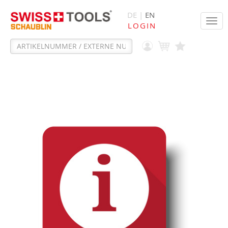
DE |
EN
Tog
LOGIN
navi