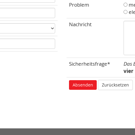
Problem
me
el
Nachricht
Sicherheitsfrage*
Das E
vier