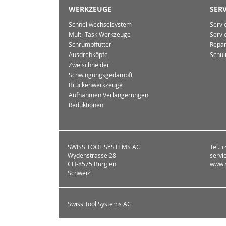
WERKZEUGE
SERV
Schnellwechselsystem
Servi
Multi-Task Werkzeuge
Servi
Schrumpffutter
Repar
Ausdrehköpfe
Schul
Zweischneider
Schwingungsgedämpft
Brückenwerkzeuge
Aufnahmen Verlängerungen
Reduktionen
SWISS TOOL SYSTEMS AG
Tel. 
Wydenstrasse 28
servi
CH-8575 Bürglen
www.s
Schweiz
Swiss Tool Systems AG