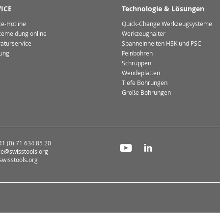
ICE
Technologie & Lösungen
ce-Hotline
Quick-Change Werkzeugsysteme
cemeldung online
Werkzeughalter
aturservice
Spanneinheiten HSK und PSC
ung
Feinbohren
Schruppen
Wendeplatten
Tiefe Bohrungen
Große Bohrungen
+41 (0) 71 634 85 20
ce@swisstools.org
wisstools.org