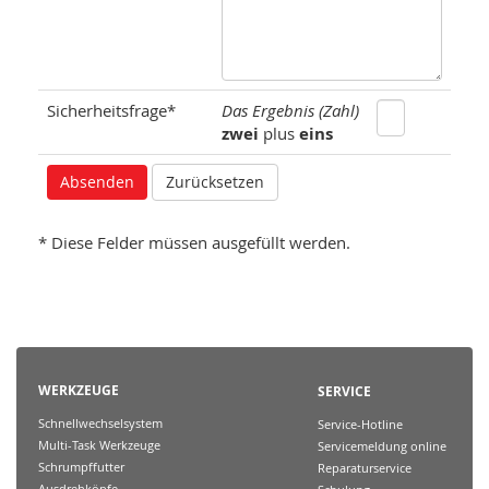
Sicherheitsfrage*
Das Ergebnis (Zahl)
zwei
plus
eins
* Diese Felder müssen ausgefüllt werden.
WERKZEUGE
SERVICE
Schnellwechselsystem
Service-Hotline
Multi-Task Werkzeuge
Servicemeldung online
Schrumpffutter
Reparaturservice
Ausdrehköpfe