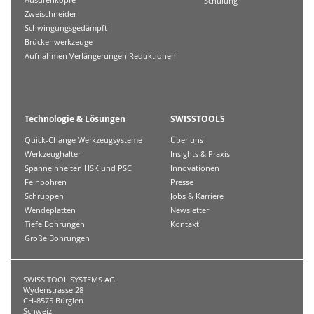
Schulung
Zweischneider
Schwingungsgedämpft
Brückenwerkzeuge
Aufnahmen Verlängerungen Reduktionen
Technologie & Lösungen
SWISSTOOLS
Quick-Change Werkzeugsysteme
Über uns
Werkzeughalter
Insights & Praxis
Spanneinheiten HSK und PSC
Innovationen
Feinbohren
Presse
Schruppen
Jobs & Karriere
Wendeplatten
Newsletter
Tiefe Bohrungen
Kontakt
Große Bohrungen
SWISS TOOL SYSTEMS AG
Wydenstrasse 28
CH-8575 Bürglen
Schweiz