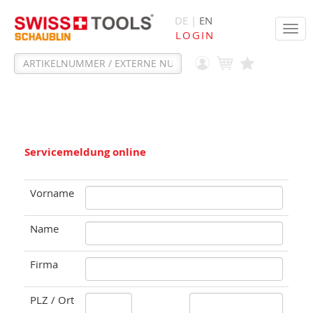
DE |
EN
Tog
LOGIN
navi
Servicemeldung online
Vorname
Name
Firma
PLZ / Ort