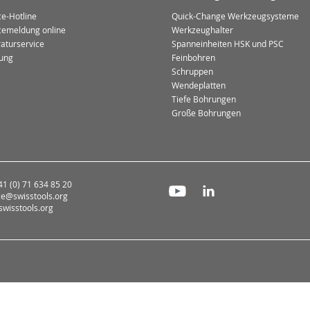
ce-Hotline
Quick-Change Werkzeugsysteme
cemeldung online
Werkzeughalter
aturservice
Spanneinheiten HSK und PSC
ung
Feinbohren
Schruppen
Wendeplatten
Tiefe Bohrungen
Große Bohrungen
+41 (0) 71 634 85 20
ce@swisstools.org
wisstools.org