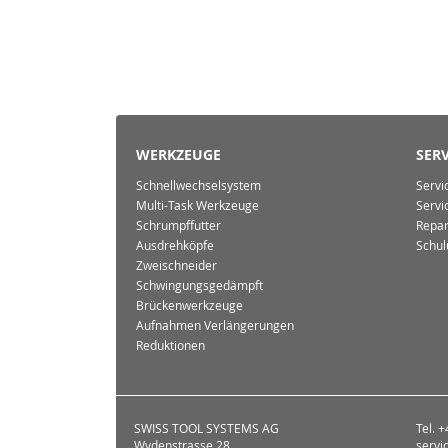
WERKZEUGE
SERV
Schnellwechselsystem
Servi
Multi-Task Werkzeuge
Servi
Schrumpffutter
Repar
Ausdrehköpfe
Schul
Zweischneider
Schwingungsgedämpft
Brückenwerkzeuge
Aufnahmen Verlängerungen
Reduktionen
SWISS TOOL SYSTEMS AG
Tel. 
Wydenstrasse 28
servi