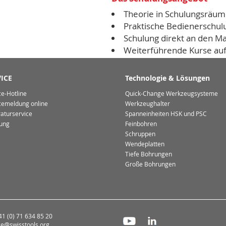
Theorie in Schulungsräu
Praktische Bedienerschul
Schulung direkt an den M
Weiterführende Kurse auf
Kundenschulungen vor Or
ICE
Technologie & Lösungen
ce-Hotline
Quick-Change Werkzeugsysteme
cemeldung online
Werkzeughalter
aturservice
Spanneinheiten HSK und PSC
ung
Feinbohren
Schruppen
Wendeplatten
Tiefe Bohrungen
Große Bohrungen
+41 (0) 71 634 85 20
ce@swisstools.org