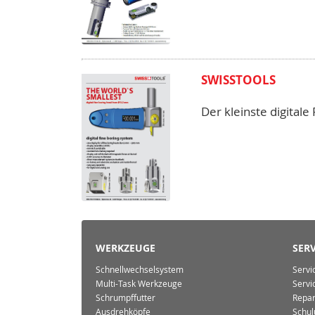
SWISSTOOLS
Der kleinste digital
WERKZEUGE
SERV
Schnellwechselsystem
Servi
Multi-Task Werkzeuge
Servi
Schrumpffutter
Repar
Ausdrehköpfe
Schul