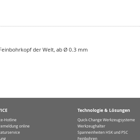
e Feinbohrkopf der Welt, ab Ø 0.3 mm
ICE
Technologie & Lösungen
ce-Hotline
Quick-Change Werkzeugsysteme
cemeldung online
Werkzeughalter
aturservice
Spanneinheiten HSK und PSC
ung
Feinbohren