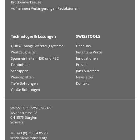
Brückenwerkzeuge
Aufnahmen Verlängerungen Reduktionen
Technologie & Lösungen
SWISSTOOLS
Quick-Change Werkzeugsysteme
Über uns
Werkzeughalter
Insights & Praxis
Spanneinheiten HSK und PSC
Innovationen
Feinbohren
Presse
Schruppen
Jobs & Karriere
Wendeplatten
Newsletter
Tiefe Bohrungen
Kontakt
Große Bohrungen
SWISS TOOL SYSTEMS AG
Wydenstrasse 28
CH-8575 Bürglen
Schweiz
Tel. +41 (0) 71 634 85 20
service@swisstools.org