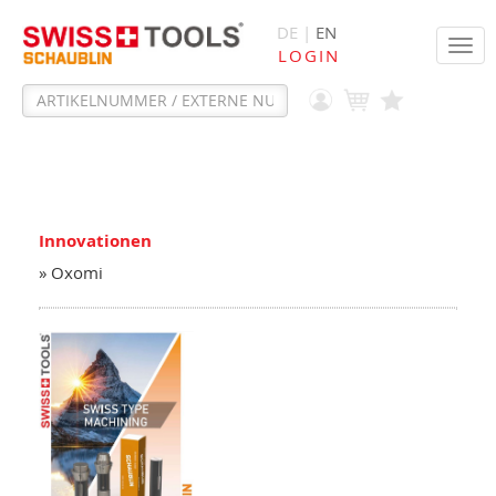
DE |
EN
Tog
LOGIN
navi
Innovationen
» Oxomi