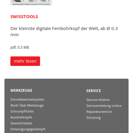
SWISSTOOLS
Der kleinste digitale Feinbohrkopf der Welt, ab Ø 0.3
mm
pdf, 0.5 MB
mehr lesen
WERKZEUGE
SERVICE
Schnellwechselsystem
Service-Hotline
Multi-Task Werkzeuge
Servicemeldung online
Schrumpffutter
Reparaturservice
Ausdrehköpfe
Schulung
Zweischneider
Schwingungsgedämpft