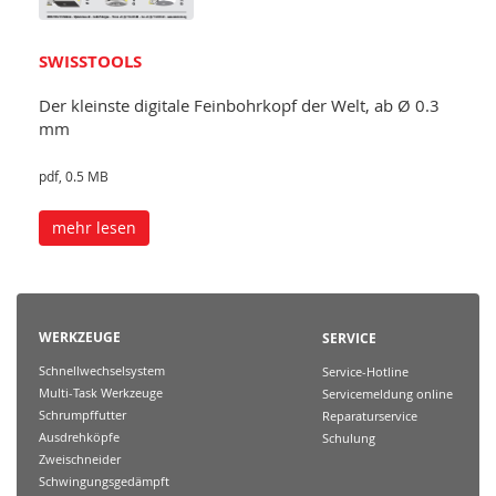
SWISSTOOLS
Der kleinste digitale Feinbohrkopf der Welt, ab Ø 0.3
mm
pdf, 0.5 MB
mehr lesen
WERKZEUGE
SERVICE
Schnellwechselsystem
Service-Hotline
Multi-Task Werkzeuge
Servicemeldung online
Schrumpffutter
Reparaturservice
Ausdrehköpfe
Schulung
Zweischneider
Schwingungsgedämpft