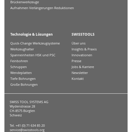
Brückenwerkzeuge
Aufnahmen Verlängerungen Reduktionen
Technologie & Lösungen
SWISSTOOLS
Quick-Change Werkzeugsysteme
Über uns
Werkzeughalter
Insights & Praxis
Spanneinheiten HSK und PSC
Innovationen
Feinbohren
Presse
Schruppen
Jobs & Karriere
Wendeplatten
Newsletter
Tiefe Bohrungen
Kontakt
Große Bohrungen
SWISS TOOL SYSTEMS AG
Wydenstrasse 28
CH-8575 Bürglen
Schweiz
Tel. +41 (0) 71 634 85 20
service@swisstools.org