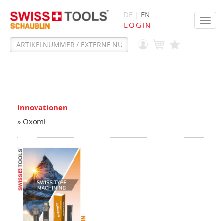
DE |
EN
Tog
LOGIN
navi
Innovationen
» Oxomi