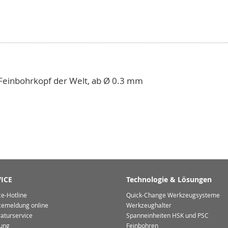
e Feinbohrkopf der Welt, ab Ø 0.3 mm
ICE
Technologie & Lösungen
ce-Hotline
Quick-Change Werkzeugsysteme
cemeldung online
Werkzeughalter
aturservice
Spanneinheiten HSK und PSC
ung
Feinbohren