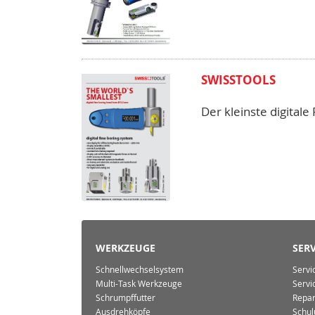
SWISSTOOLS
Der kleinste digital
WERKZEUGE
SERV
Schnellwechselsystem
Servi
Multi-Task Werkzeuge
Servi
Schrumpffutter
Repar
Ausdrehköpfe
Schul