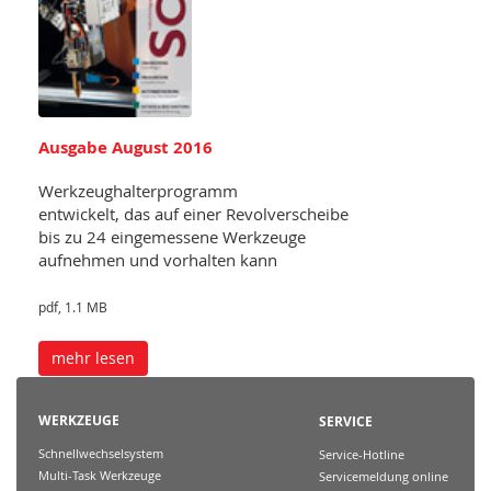
Ausgabe August 2016
Werkzeughalterprogramm
entwickelt, das auf einer Revolverscheibe
bis zu 24 eingemessene Werkzeuge
aufnehmen und vorhalten kann
pdf, 1.1 MB
mehr lesen
WERKZEUGE
SERVICE
Schnellwechselsystem
Service-Hotline
Multi-Task Werkzeuge
Servicemeldung online