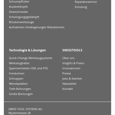
Schrumpffutter
Reparaturservice
Ausdrehköpfe
Schulung
Zweischneider
Schwingungsgedämpft
Brückenwerkzeuge
Aufnahmen Verlängerungen Reduktionen
Technologie & Lösungen
SWISSTOOLS
Quick-Change Werkzeugsysteme
Über uns
Werkzeughalter
Insights & Praxis
Spanneinheiten HSK und PSC
Innovationen
Feinbohren
Presse
Schruppen
Jobs & Karriere
Wendeplatten
Newsletter
Tiefe Bohrungen
Kontakt
Große Bohrungen
SWISS TOOL SYSTEMS AG
Wydenstrasse 28