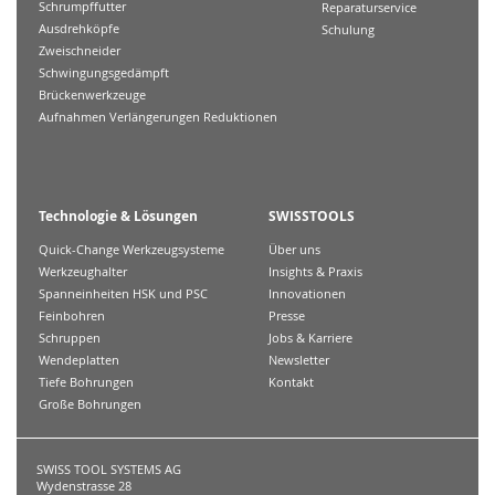
Schrumpffutter
Reparaturservice
Ausdrehköpfe
Schulung
Zweischneider
Schwingungsgedämpft
Brückenwerkzeuge
Aufnahmen Verlängerungen Reduktionen
Technologie & Lösungen
SWISSTOOLS
Quick-Change Werkzeugsysteme
Über uns
Werkzeughalter
Insights & Praxis
Spanneinheiten HSK und PSC
Innovationen
Feinbohren
Presse
Schruppen
Jobs & Karriere
Wendeplatten
Newsletter
Tiefe Bohrungen
Kontakt
Große Bohrungen
SWISS TOOL SYSTEMS AG
Wydenstrasse 28