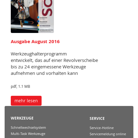
Ausgabe August 2016
Werkzeughalterprogramm
entwickelt, das auf einer Revolverscheibe
bis zu 24 eingemessene Werkzeuge
aufnehmen und vorhalten kann
pdf, 1.1 MB
mehr lesen
WERKZEUGE
SERVICE
Schnellwechselsystem
Service-Hotline
Multi-Task Werkzeuge
Servicemeldung online