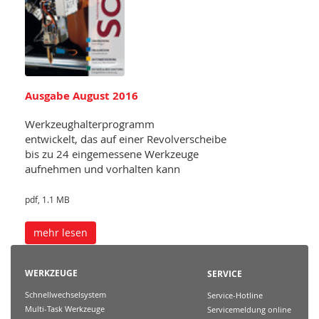
Ausgabe August 2016
Werkzeughalterprogramm
entwickelt, das auf einer Revolverscheibe
bis zu 24 eingemessene Werkzeuge
aufnehmen und vorhalten kann
pdf, 1.1 MB
mehr lesen
WERKZEUGE
SERVICE
Schnellwechselsystem
Service-Hotline
Multi-Task Werkzeuge
Servicemeldung online