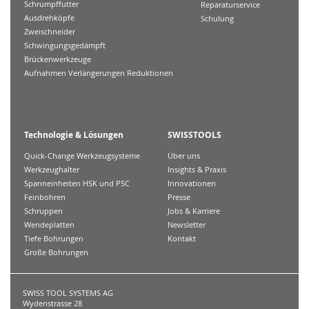
Schrumpffutter
Reparaturservice
Ausdrehköpfe
Schulung
Zweischneider
Schwingungsgedämpft
Brückenwerkzeuge
Aufnahmen Verlängerungen Reduktionen
Technologie & Lösungen
SWISSTOOLS
Quick-Change Werkzeugsysteme
Über uns
Werkzeughalter
Insights & Praxis
Spanneinheiten HSK und PSC
Innovationen
Feinbohren
Presse
Schruppen
Jobs & Karriere
Wendeplatten
Newsletter
Tiefe Bohrungen
Kontakt
Große Bohrungen
SWISS TOOL SYSTEMS AG
Wydenstrasse 28