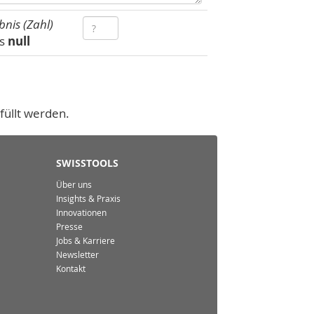
bnis (Zahl)
us
null
füllt werden.
SWISSTOOLS
Über uns
Insights & Praxis
Innovationen
Presse
Jobs & Karriere
Newsletter
Kontakt