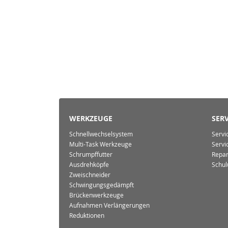
WERKZEUGE
SERV
Schnellwechselsystem
Servi
Multi-Task Werkzeuge
Servi
Schrumpffutter
Repar
Ausdrehköpfe
Schul
Zweischneider
Schwingungsgedämpft
Brückenwerkzeuge
Aufnahmen Verlängerungen
Reduktionen