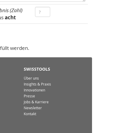
bnis (Zahl)
us
acht
füllt werden.
SWISSTOOLS
Über uns
Insights & Praxis
Innovationen
Presse
Jobs & Karriere
Newsletter
Kontakt