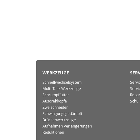
WERKZEUGE
SERV
Schnellwechselsystem
Servi
Multi-Task Werkzeuge
Servi
Schrumpffutter
Repar
Ausdrehköpfe
Schul
Zweischneider
Schwingungsgedämpft
Brückenwerkzeuge
Aufnahmen Verlängerungen
Reduktionen