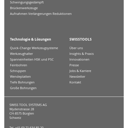
Schwingungsgedämpft
Brückenwerkzeuge
Aufnahmen Verlängerungen Reduktionen
Technologie & Lösungen
SWISSTOOLS
Quick-Change Werkzeugsysteme
Über uns
Werkzeughalter
Insights & Praxis
Spanneinheiten HSK und PSC
Innovationen
Feinbohren
Presse
Schruppen
Jobs & Karriere
Wendeplatten
Newsletter
Tiefe Bohrungen
Kontakt
Große Bohrungen
SWISS TOOL SYSTEMS AG
Wydenstrasse 28
CH-8575 Bürglen
Schweiz
Tel. +41 (0) 71 634 85 20