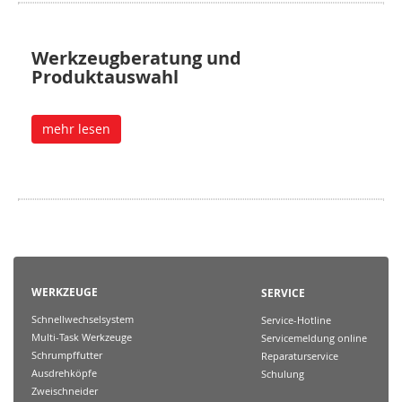
Werkzeugberatung und
Produktauswahl
mehr lesen
WERKZEUGE
SERVICE
Schnellwechselsystem
Service-Hotline
Multi-Task Werkzeuge
Servicemeldung online
Schrumpffutter
Reparaturservice
Ausdrehköpfe
Schulung
Zweischneider