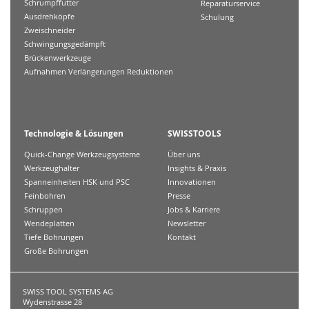
Schrumpffutter
Reparaturservice
Ausdrehköpfe
Schulung
Zweischneider
Schwingungsgedämpft
Brückenwerkzeuge
Aufnahmen Verlängerungen Reduktionen
Technologie & Lösungen
SWISSTOOLS
Quick-Change Werkzeugsysteme
Über uns
Werkzeughalter
Insights & Praxis
Spanneinheiten HSK und PSC
Innovationen
Feinbohren
Presse
Schruppen
Jobs & Karriere
Wendeplatten
Newsletter
Tiefe Bohrungen
Kontakt
Große Bohrungen
SWISS TOOL SYSTEMS AG
Wydenstrasse 28