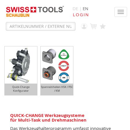
DE |
EN
Tog
LOGIN
navi
Quick-Change
Spanneinheiten HSK / PSC
Konfigurator
/ KM
QUICK-CHANGE Werkzeugsysteme
für Multi-Task und Drehmaschinen
Das Werkzeughalterprogramm umfasst innovative