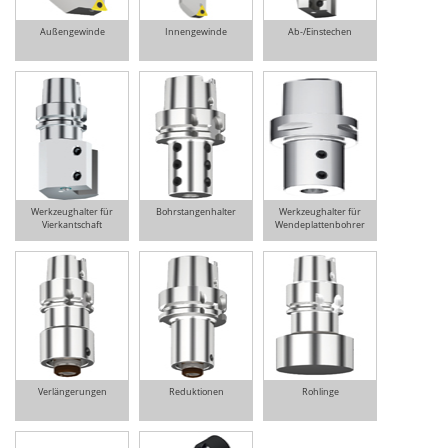
Außengewinde
Innengewinde
Ab-/Einstechen
Werkzeughalter für
Bohrstangenhalter
Werkzeughalter für
Vierkantschaft
Wendeplattenbohrer
Verlängerungen
Reduktionen
Rohlinge