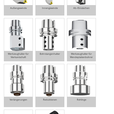
Außengewinde
Innengewinde
Ab-/Einstechen
Werkzeughalter für
Bohrstangenhalter
Werkzeughalter für
Vierkantschaft
Wendeplattenbohrer
Verlängerungen
Reduktionen
Rohlinge