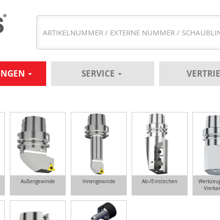
UNGEN
SERVICE
VERTRI
Außengewinde
Innengewinde
Ab-/Einstechen
Werkzeug
Vierka