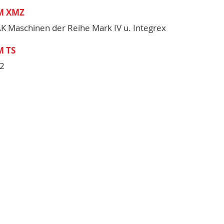
M XMZ
K Maschinen der Reihe Mark IV u. Integrex
M TS
2