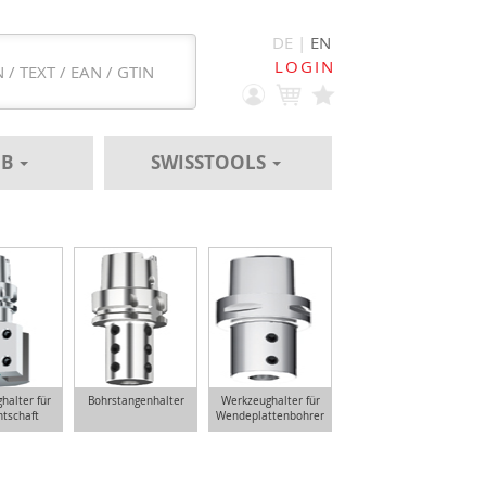
DE |
EN
LOGIN
EB
SWISSTOOLS
halter für
Bohrstangenhalter
Werkzeughalter für
ntschaft
Wendeplattenbohrer