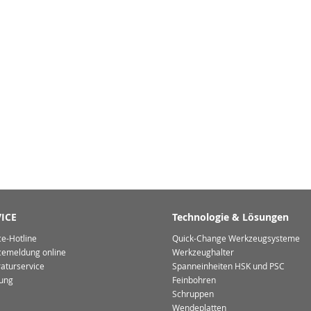
ICE
Technologie & Lösungen
ce-Hotline
Quick-Change Werkzeugsysteme
cemeldung online
Werkzeughalter
aturservice
Spanneinheiten HSK und PSC
ung
Feinbohren
Schruppen
Wendeplatten