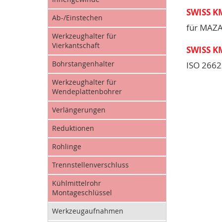
SWISS K
Ab-/Einstechen
für MAZA
Werkzeughalter für
Vierkantschaft
SWISS K
Bohrstangenhalter
ISO 2662
Werkzeughalter für
Wendeplattenbohrer
Verlängerungen
Reduktionen
Rohlinge
Trennstellenverschluss
Kühlmittelrohr
Montageschlüssel
Werkzeugaufnahmen