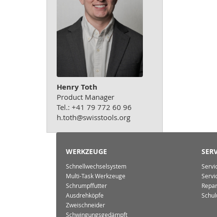
Henry Toth
Product Manager
Tel.: +41 79 772 60 96
h.toth@swisstools.org
WERKZEUGE
SERV
Schnellwechselsystem
Servi
Multi-Task Werkzeuge
Servi
Schrumpffutter
Repar
Ausdrehköpfe
Schul
Zweischneider
Schwingungsgedämpft