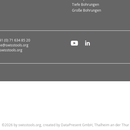
Tiefe Bohrungen
Große Bohrungen
+41 (0) 71 634 85 20
ce@swisstools.org
wisstools.org
©2026 by swisstools.org, created by
DataPresent GmbH, Thalheim an der Thur