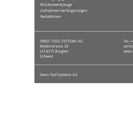
Brückenwerkzeuge
Aufnahmen Verlängerungen
Reduktionen
SWISS TOOL SYSTEMS AG
Tel. 
Wydenstrasse 28
servi
CH-8575 Bürglen
www.s
Schweiz
Swiss Tool Systems AG