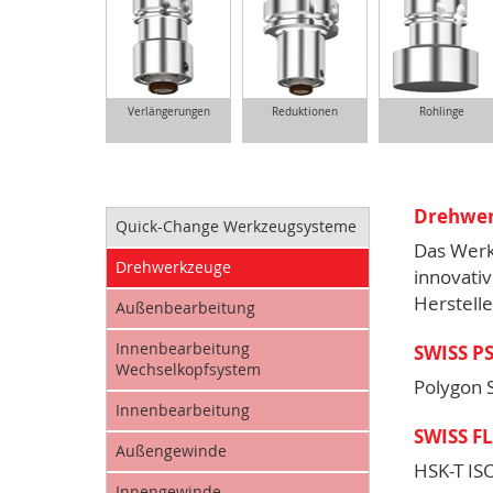
Verlängerungen
Reduktionen
Rohlinge
Drehwer
Quick-Change Werkzeugsysteme
Das Werk
Drehwerkzeuge
innovati
Herstelle
Außenbearbeitung
Innenbearbeitung
SWISS P
Wechselkopfsystem
Polygon 
Innenbearbeitung
SWISS F
Außengewinde
HSK-T IS
Innengewinde