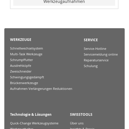
Werkzeugaufnahmen
WERKZEUGE
SERVICE
Schnellwechselsystem
Service-Hotline
Multi-Task Werkzeuge
Servicemeldung online
Schrumpffutter
Reparaturservice
Ausdrehköpfe
Schulung
Zweischneider
Schwingungsgedämpft
Brückenwerkzeuge
Aufnahmen Verlängerungen Reduktionen
Technologie & Lösungen
SWISSTOOLS
Quick-Change Werkzeugsysteme
Über uns
Werkzeughalter
Insights & Praxis