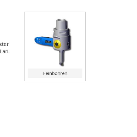
ster
 an.
Feinbohren