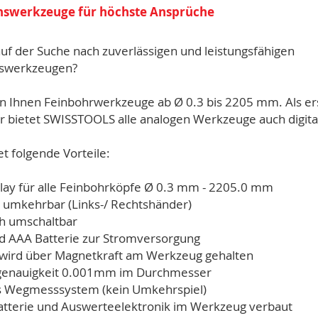
onswerkzeuge für höchste Ansprüche
auf der Suche nach zuverlässigen und leistungsfähigen
nswerkzeugen?
en Ihnen Feinbohrwerkzeuge ab Ø 0.3 bis 2205 mm. Als er
r bietet SWISSTOOLS alle analogen Werkzeuge auch digital
et folgende Vorteile:
splay für alle Feinbohrköpfe Ø 0.3 mm - 2205.0 mm
e umkehrbar (Links-/ Rechtshänder)
h umschaltbar
rd AAA Batterie zur Stromversorgung
y wird über Magnetkraft am Werkzeug gehalten
llgenauigkeit 0.001mm im Durchmesser
es Wegmesssystem (kein Umkehrspiel)
Batterie und Auswerteelektronik im Werkzeug verbaut