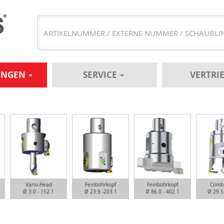
UNGEN
SERVICE
VERTRI
Vario-Head
Feinbohrkopf
Feinbohrkopf
Comb
Ø 3.0 - 152.1
Ø 23.9 -203.1
Ø 86.0 - 402.1
Ø 29.5