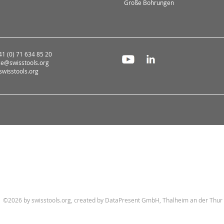
Große Bohrungen
+41 (0) 71 634 85 20
ce@swisstools.org
wisstools.org
©2026 by swisstools.org, created by
DataPresent GmbH, Thalheim an der Thur