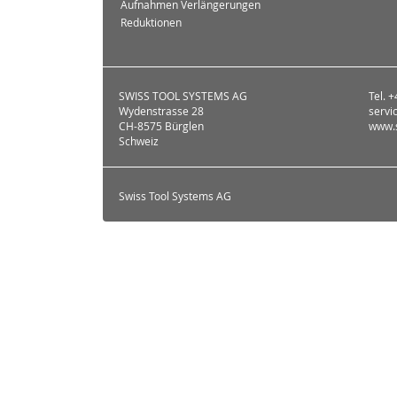
Aufnahmen Verlängerungen
Reduktionen
SWISS TOOL SYSTEMS AG
Tel. 
Wydenstrasse 28
servi
CH-8575 Bürglen
www.s
Schweiz
Swiss Tool Systems AG