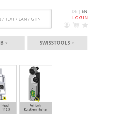
DE |
EN
LOGIN
EB
SWISSTOOLS
i-Head
Feinbohr
 - 115.5
Kurzklemmhalter