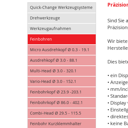
Präzisi
Quick-Change Werkzeugsysteme
Drehwerkzeuge
Sind Sie 
Präzisio
Werkzeugaufnahmen
Feinbohren
Wir biet
Herstelle
Micro Ausdrehkopf Ø 0.3 - 19.1
Ausdrehkopf Ø 3.0 - 88.1
Dies biet
Multi-Head Ø 3.0 - 320.1
• ein Di
Vario-Head Ø 3.0 - 152.1
• Anzeig
• mm/inc
Feinbohrkopf Ø 23.9 -203.1
• Standa
• Displa
Feinbohrkopf Ø 86.0 - 402.1
• Einste
Combi-Head Ø 29.5 - 115.5
• direkt
• keine 
Feinbohr Kurzklemmhalter