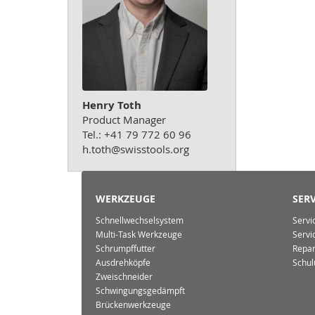
Henry Toth
Product Manager
Tel.: +41 79 772 60 96
h.toth@swisstools.org
WERKZEUGE
SERV
Schnellwechselsystem
Servi
Multi-Task Werkzeuge
Servi
Schrumpffutter
Repar
Ausdrehköpfe
Schul
Zweischneider
Schwingungsgedämpft
Brückenwerkzeuge