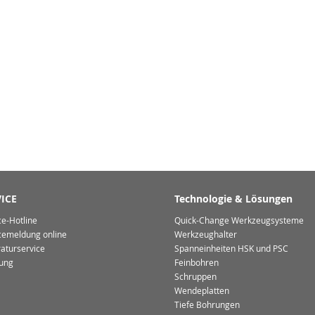
ICE
Technologie & Lösungen
ce-Hotline
Quick-Change Werkzeugsysteme
cemeldung online
Werkzeughalter
aturservice
Spanneinheiten HSK und PSC
ung
Feinbohren
Schruppen
Wendeplatten
Tiefe Bohrungen