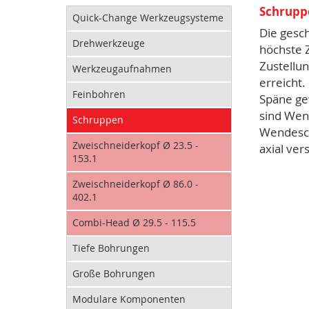
Schruppe
Quick-Change Werkzeugsysteme
Die gesch
Drehwerkzeuge
höchste 
Zustellu
Werkzeugaufnahmen
erreicht
Feinbohren
Späne gew
sind Wend
Schruppen
Wendeschn
Zweischneiderkopf Ø 23.5 -
axial ver
153.1
Zweischneiderkopf Ø 86.0 -
402.1
Combi-Head Ø 29.5 - 115.5
Tiefe Bohrungen
Große Bohrungen
Modulare Komponenten