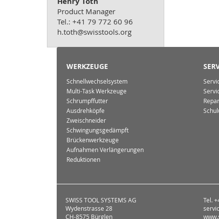
Henry Toth
Product Manager
Tel.: +41 79 772 60 96
h.toth@swisstools.org
WERKZEUGE
SERV
Schnellwechselsystem
Servi
Multi-Task Werkzeuge
Servi
Schrumpffutter
Repar
Ausdrehköpfe
Schul
Zweischneider
Schwingungsgedämpft
Brückenwerkzeuge
Aufnahmen Verlängerungen
Reduktionen
SWISS TOOL SYSTEMS AG
Tel. 
Wydenstrasse 28
servi
CH-8575 Bürglen
www.s