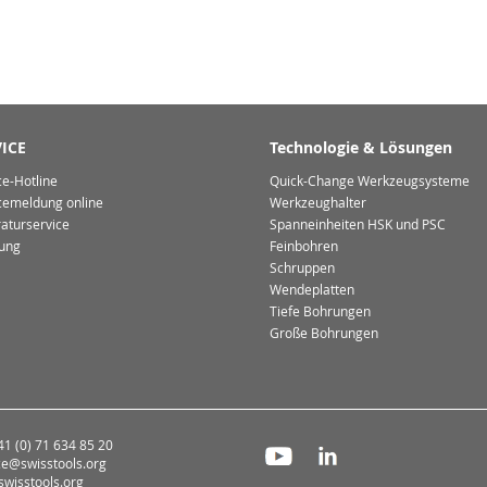
ICE
Technologie & Lösungen
ce-Hotline
Quick-Change Werkzeugsysteme
cemeldung online
Werkzeughalter
aturservice
Spanneinheiten HSK und PSC
ung
Feinbohren
Schruppen
Wendeplatten
Tiefe Bohrungen
Große Bohrungen
+41 (0) 71 634 85 20
ce@swisstools.org
wisstools.org