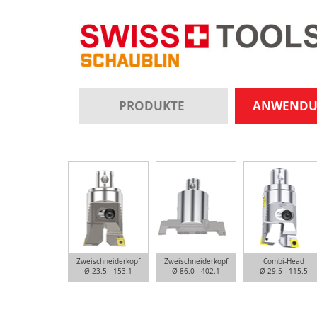
PRODUKTE
ANWEND
Zweischneiderkopf
Zweischneiderkopf
Combi-Head
Ø 23.5 - 153.1
Ø 86.0 - 402.1
Ø 29.5 - 115.5