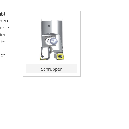
ubt
ohen
erte
der
 Es
rch
Schruppen