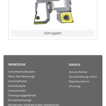
Schruppen
WERKZEUGE
SERVICE
Schnellwechselsystem
Service-Hotline
Multi-Task Werkzeuge
Servicemeldung online
Schrumpffutter
Reparaturservice
Ausdrehköpfe
Schulung
Zweischneider
Schwingungsgedämpft
Brückenwerkzeuge
Aufnahmen Verlängerungen Reduktionen