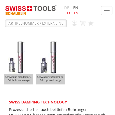
DE |
EN
Tog
LOGIN
navi
Schwingungsgedämpfte
Schwingungsgedämpfte
Feinbohrwerkzeuge
Schruppwerkzeuge
SWISS DAMPING TECHNOLOGY
Prozesssicherheit auch bei tiefen Bohrungen.
SWISSTOOLS hat schwingungsgedämpfte Lösungen ab