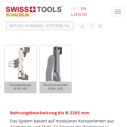
DE |
EN
Tog
LOGIN
navi
Konsolwerkzeuge
Aluminium Konsolen
Ø 150 - 655
Ø 650 - 2205
Bohrungsbearbeitung bis Ø 2205 mm
Das System basiert auf modularen Komponenten aus
Aluminium und Stahl. So können die Werkzeuge in