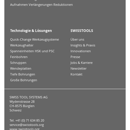
Aufnahmen Verlängerungen Reduktionen
Technologie & Lösungen
SWISSTOOLS
Quick-Change Werkzeugsysteme
Über uns
Werkzeughalter
Insights & Praxis
Spanneinheiten HSK und PSC
Innovationen
Feinbohren
Presse
Schruppen
Jobs & Karriere
Wendeplatten
Newsletter
Tiefe Bohrungen
Kontakt
Große Bohrungen
SWISS TOOL SYSTEMS AG
Wydenstrasse 28
CH-8575 Bürglen
Schweiz
Tel. +41 (0) 71 634 85 20
service@swisstools.org
www.swisstools.org