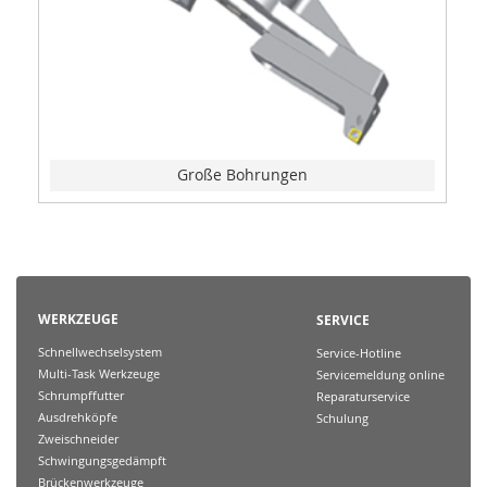
Große Bohrungen
WERKZEUGE
SERVICE
Schnellwechselsystem
Service-Hotline
Multi-Task Werkzeuge
Servicemeldung online
Schrumpffutter
Reparaturservice
Ausdrehköpfe
Schulung
Zweischneider
Schwingungsgedämpft
Brückenwerkzeuge