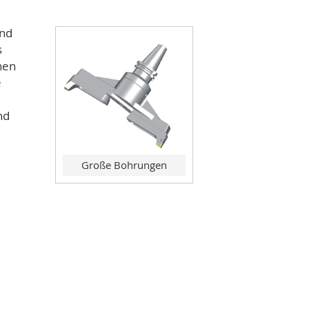
und
s
hen
e
nd
Große Bohrungen