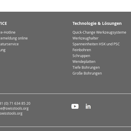
ICE
Technologie & Lösungen
ce-Hotline
Quick-Change Werkzeugsysteme
cemeldung online
Werkzeughalter
aturservice
Spanneinheiten HSK und PSC
ung
Feinbohren
Schruppen
Wendeplatten
Tiefe Bohrungen
Große Bohrungen
+41 (0) 71 634 85 20
ce@swisstools.org
wisstools.org