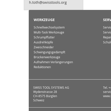
h.toth@swisstools.org
WERKZEUGE
SERV
Schnellwechselsystem
Servi
Multi-Task Werkzeuge
Servi
Schrumpffutter
Repar
Ausdrehköpfe
Schul
Zweischneider
Schwingungsgedämpft
Brückenwerkzeuge
Aufnahmen Verlängerungen
Reduktionen
SWISS TOOL SYSTEMS AG
Tel. 
Wydenstrasse 28
servi
CH-8575 Bürglen
www.s
Schweiz