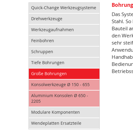
Bohrung
Quick-Change Werkzeugsysteme
Das Syst
Drehwerkzeuge
Stahl. S
Bauteil 
Werkzeugaufnahmen
den Werk
Feinbohren
sehr stei
Anwendun
Schruppen
Handhabu
Tiefe Bohrungen
Bedienun
Betriebss
Große Bohrungen
Konsolwerkzeuge Ø 150 - 655
Aluminium Konsolen Ø 650 -
2205
Modulare Komponenten
Wendeplatten Ersatzteile