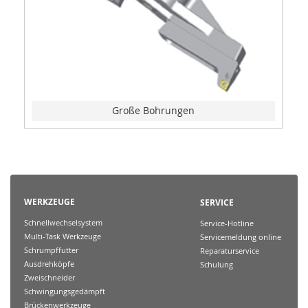
Große Bohrungen
WERKZEUGE
SERVICE
Schnellwechselsystem
Service-Hotline
Multi-Task Werkzeuge
Servicemeldung online
Schrumpffutter
Reparaturservice
Ausdrehköpfe
Schulung
Zweischneider
Schwingungsgedämpft
Brückenwerkzeuge