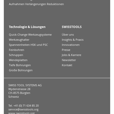
Aufnahmen Verlängerungen Reduktionen
Technologie & Lösungen
SWISSTOOLS
Quick-Change Werkzeugsysteme
Über uns
Werkzeughalter
Insights & Praxis
Spanneinheiten HSK und PSC
Innovationen
Feinbohren
Presse
Schruppen
Jobs & Karriere
Wendeplatten
Newsletter
Tiefe Bohrungen
Kontakt
Große Bohrungen
SWISS TOOL SYSTEMS AG
Wydenstrasse 28
CH-8575 Bürglen
Schweiz
Tel. +41 (0) 71 634 85 20
service@swisstools.org
www.swisstools.org