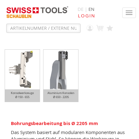
DE |
EN
Tog
LOGIN
navi
Konsolwerkzeuge
Aluminium Konsolen
Ø 150 - 655
Ø 650 - 2205
Bohrungsbearbeitung bis Ø 2205 mm
Das System basiert auf modularen Komponenten aus
Aluminium und Stahl. So können die Werkzeuge in