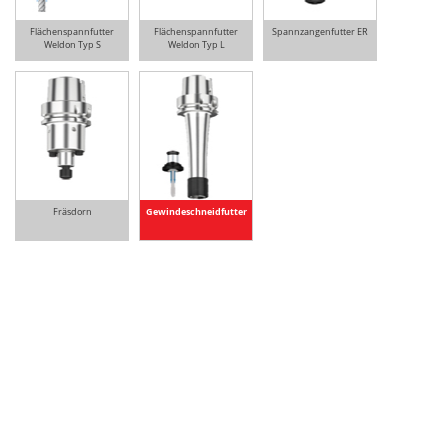
Flächenspannfutter
Flächenspannfutter
Spannzangenfutter ER
Weldon Typ S
Weldon Typ L
Fräsdorn
Gewindeschneidfutter