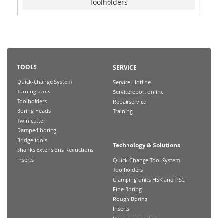
Toolholders
TOOLS
SERVICE
Quick-Change System
Service-Hotline
Turning tools
Servicereport online
Toolholders
Repairservice
Boring Heads
Training
Twin cutter
Damped boring
Bridge tools
Technology & Solutions
Shanks Extensions Reductions
Inserts
Quick-Change Tool System
Toolholders
Clamping units HSK and PSC
Fine Boring
Rough Boring
Inserts