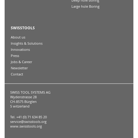
Deep hole boring
Large hole Boring
SWISSTOOLS
About us
Insights & Solutions
Innovations
Press
Jobs & Career
Newsletter
Contact
SWISS TOOL SYSTEMS AG
Wydenstrasse 28
CH-8575 Bürglen
S witzerland
Tel. +41 (0) 71 634 85 20
service@swisstools.org
www.swisstools.org