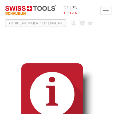
DE |
EN
Tog
LOGIN
navi