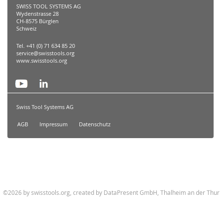
SWISS TOOL SYSTEMS AG
Wydenstrasse 28
CH-8575 Bürglen
Schweiz
Tel. +41 (0) 71 634 85 20
service@swisstools.org
www.swisstools.org
Swiss Tool Systems AG
AGB
Impressum
Datenschutz
©2026 by swisstools.org, created by
DataPresent GmbH, Thalheim an der Thur