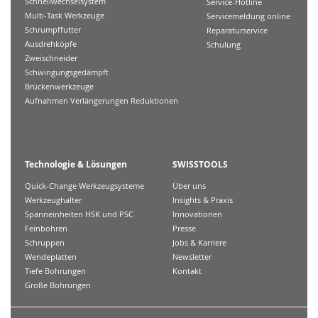
Schnellwechselsystem
Service-Hotline
Multi-Task Werkzeuge
Servicemeldung online
Schrumpffutter
Reparaturservice
Ausdrehköpfe
Schulung
Zweischneider
Schwingungsgedämpft
Brückenwerkzeuge
Aufnahmen Verlängerungen Reduktionen
Technologie & Lösungen
SWISSTOOLS
Quick-Change Werkzeugsysteme
Über uns
Werkzeughalter
Insights & Praxis
Spanneinheiten HSK und PSC
Innovationen
Feinbohren
Presse
Schruppen
Jobs & Karriere
Wendeplatten
Newsletter
Tiefe Bohrungen
Kontakt
Große Bohrungen