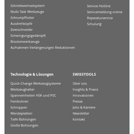
Schnellwechselsystem
Service-Hotline
Multi-Task Werkzeuge
Servicemeldung online
Schrumpffutter
Reparaturservice
Ausdrehköpfe
Schulung
Zweischneider
Schwingungsgedämpft
Brückenwerkzeuge
Aufnahmen Verlängerungen Reduktionen
Technologie & Lösungen
SWISSTOOLS
Quick-Change Werkzeugsysteme
Über uns
Werkzeughalter
Insights & Praxis
Spanneinheiten HSK und PSC
Innovationen
Feinbohren
Presse
Schruppen
Jobs & Karriere
Wendeplatten
Newsletter
Tiefe Bohrungen
Kontakt
Große Bohrungen