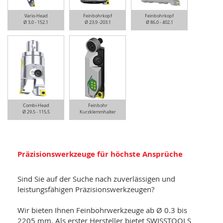
Vario-Head
Feinbohrkopf
Feinbohrkopf
Ø 3.0 - 152.1
Ø 23.9 -203.1
Ø 86.0 - 402.1
Combi-Head
Feinbohr
Ø 29.5 - 115.5
Kurzklemmhalter
Präzisionswerkzeuge für höchste Ansprüche
Sind Sie auf der Suche nach zuverlässigen und
leistungsfähigen Präzisionswerkzeugen?
Wir bieten Ihnen Feinbohrwerkzeuge ab Ø 0.3 bis
2205 mm. Als erster Hersteller bietet SWISSTOOLS