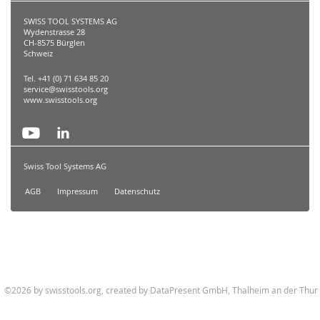
SWISS TOOL SYSTEMS AG
Wydenstrasse 28
CH-8575 Bürglen
Schweiz
Tel. +41 (0) 71 634 85 20
service@swisstools.org
www.swisstools.org
Swiss Tool Systems AG
AGB
Impressum
Datenschutz
©2026 by swisstools.org, created by
DataPresent GmbH, Thalheim an der Thur