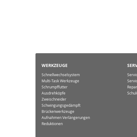
WERKZEUGE
SERV
Schnellwechselsystem
Servi
Multi-Task Werkzeuge
Servi
Schrumpffutter
Repar
Ausdrehköpfe
Schul
Zweischneider
Schwingungsgedämpft
Brückenwerkzeuge
Aufnahmen Verlängerungen
Reduktionen