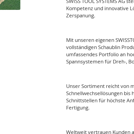
SWISS TOOL SYSTEMS AG steht
Kompetenz und innovative L
Zerspanung.
Mit unseren eigenen SWISS
vollständigen
Schaublin Pro
umfassendes Portfolio an h
Spannsystemen für Dreh-, B
Unser Sortiment reicht von
Schnellwechsellösungen bis 
Schnittstellen für höchste A
Fertigung.
Weltweit vertrauen Kunden au