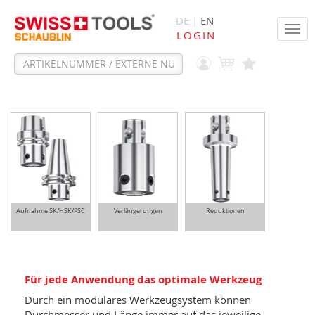
DE |
EN
Tog
LOGIN
navi
Aufnahme SK/HSK/PSC
Verlängerungen
Reduktionen
Für jede Anwendung das optimale Werkzeug
Durch ein modulares Werkzeugsystem können
Durchmesser und Länge immer auf das jeweilige